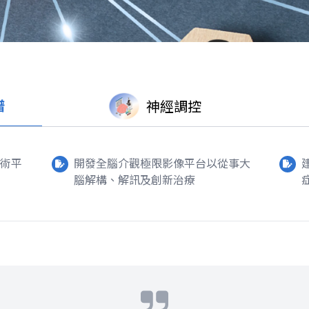
譜
神經調控
術平
開發全腦介觀極限影像平台以從事大
腦解構、解訊及創新治療