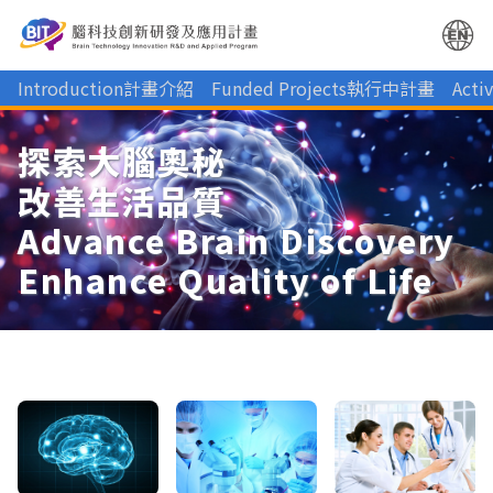
Introduction計畫介紹
Funded Projects執行中計畫
Act
探索大腦奧秘
改善生活品質
Advance Brain Discovery
Enhance Quality of Life
Search
.